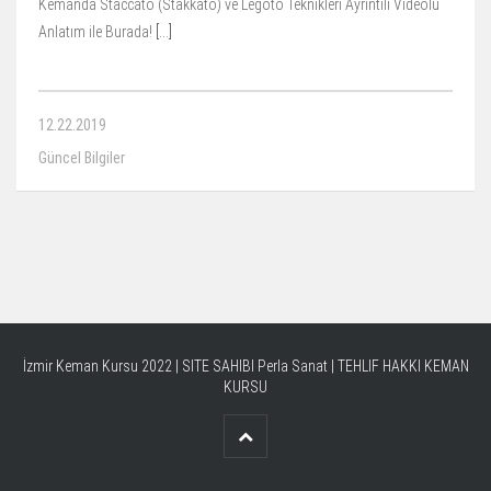
Kemanda Staccato (Stakkato) ve Legoto Teknikleri Ayrıntılı Videolu
Anlatım ile Burada!
[…]
12.22.2019
Güncel Bilgiler
İzmir Keman Kursu 2022 | SITE SAHIBI
Perla Sanat
|
TEHLIF HAKKI KEMAN
KURSU