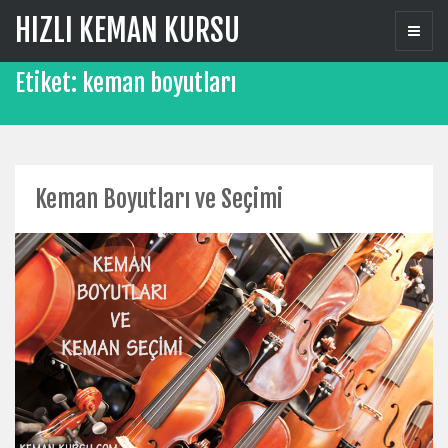
Skip
HIZLI KEMAN KURSU
to
content
Etiket:
keman boyutları
Keman Boyutları ve Seçimi