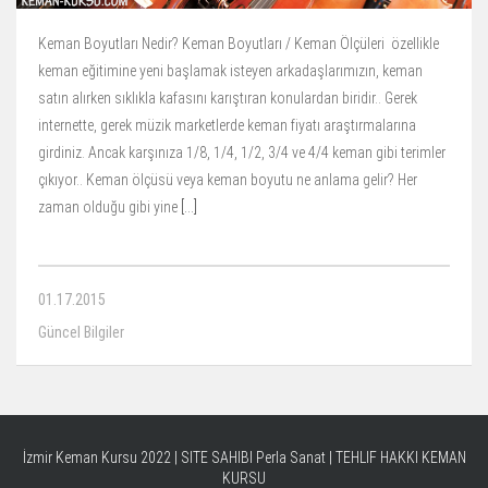
Keman Boyutları Nedir? Keman Boyutları / Keman Ölçüleri özellikle
keman eğitimine yeni başlamak isteyen arkadaşlarımızın, keman
satın alırken sıklıkla kafasını karıştıran konulardan biridir.. Gerek
internette, gerek müzik marketlerde keman fiyatı araştırmalarına
girdiniz. Ancak karşınıza 1/8, 1/4, 1/2, 3/4 ve 4/4 keman gibi terimler
çıkıyor.. Keman ölçüsü veya keman boyutu ne anlama gelir? Her
zaman olduğu gibi yine
[…]
01.17.2015
Güncel Bilgiler
İzmir Keman Kursu 2022 | SITE SAHIBI
Perla Sanat
|
TEHLIF HAKKI KEMAN
KURSU