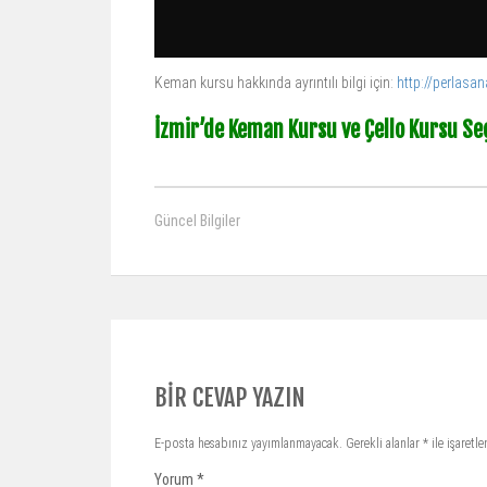
Keman kursu hakkında ayrıntılı bilgi için:
http://perlas
İzmir’de Keman Kursu ve Çello Kursu Se
Güncel Bilgiler
BIR CEVAP YAZIN
E-posta hesabınız yayımlanmayacak.
Gerekli alanlar
*
ile işaretl
Yorum
*