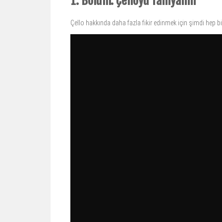
1. Bölüm: Çelloyu Tanıyalım
Çello hakkında daha fazla fikir edinmek için şimdi hep bi