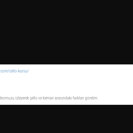
t.com/cello-kursu/
deomuzu izleyerek çello ve keman arasındaki farkları görelim..