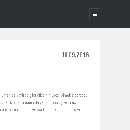
10.09.2016
rüman da yaylı çalgılar ailesinin üyesi olmakla beraber,
muzda, iki enstrümanın da yapsını, duruş ve tutuş
n sonra çello kursuna mı yoksa keman kursuna mı kayıt