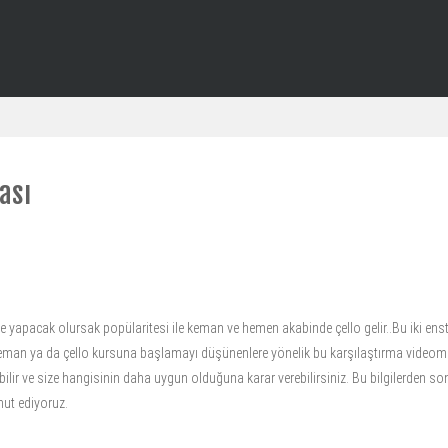
ası
 yapacak olursak popülaritesi ile keman ve hemen akabinde çello gelir..Bu iki enst
likle keman ya da çello kursuna başlamayı düşünenlere yönelik bu karşılaştırma video
ayabilir ve size hangisinin daha uygun olduğuna karar verebilirsiniz. Bu bilgilerde
mut ediyoruz.