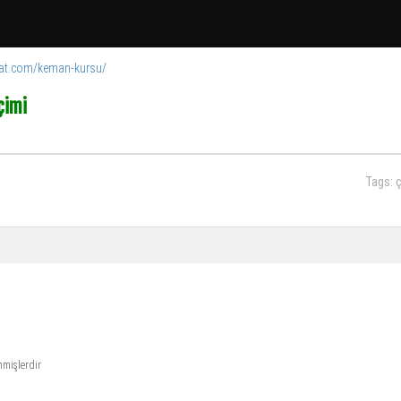
anat.com/keman-kursu/
çimi
Tags:
ç
enmişlerdir