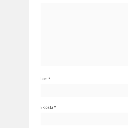
İsim
*
E-posta
*