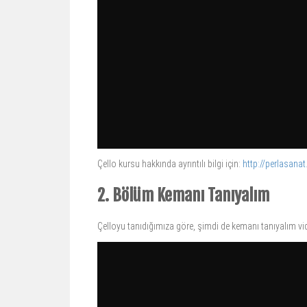
Çello kursu hakkında ayrıntılı bilgi için:
http://perlasana
2. Bölüm Kemanı Tanıyalım
Çelloyu tanıdığımıza göre, şimdi de kemanı tanıyalım vi